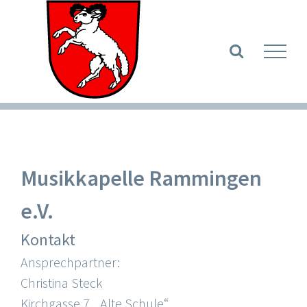
Zum
Inhalt
Werkzeugle
springen
Musikkapelle Rammingen
e.V.
Kontakt
Ansprechpartner:
Christina Steck
Kirchgasse 7, „Alte Schule“