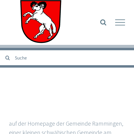
Zum
Inhalt
Werkzeugle
springen
Suche
nach:
Grüß Gott und herzlich
willkommen,
auf der Homepage der Gemeinde Rammingen,
einer kleinen schwäbischen Gemeinde am