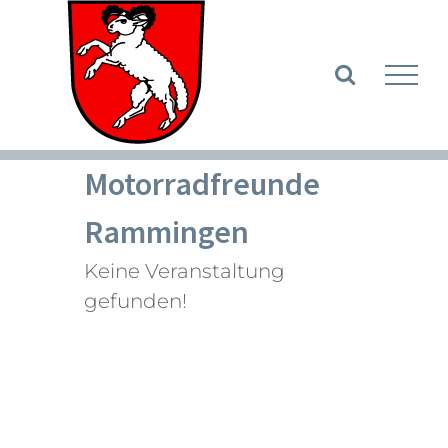
Zum
Inhalt
Werkzeugle
springen
Motorradfreunde
Rammingen
Keine Veranstaltung
gefunden!