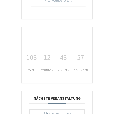
+ iCal / Outlook export
106
12
46
57
TAGE
STUNDEN
MINUTEN
SEKUNDEN
NÄCHSTE VERANSTALTUNG
Altpapiersammlung