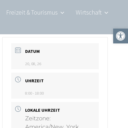
Freizeit & Tourismus
Wirtschaft
Werkzeugle
DATUM
20, 08, 26
UHRZEIT
8:00 - 18:00
LOKALE UHRZEIT
Zeitzone:
America/New_York