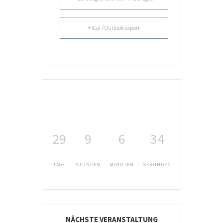
+ iCal / Outlook export
29
9
6
34
TAGE
STUNDEN
MINUTEN
SEKUNDEN
NÄCHSTE VERANSTALTUNG