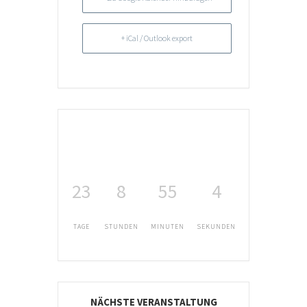
+ iCal / Outlook export
23
8
55
4
TAGE
STUNDEN
MINUTEN
SEKUNDEN
NÄCHSTE VERANSTALTUNG