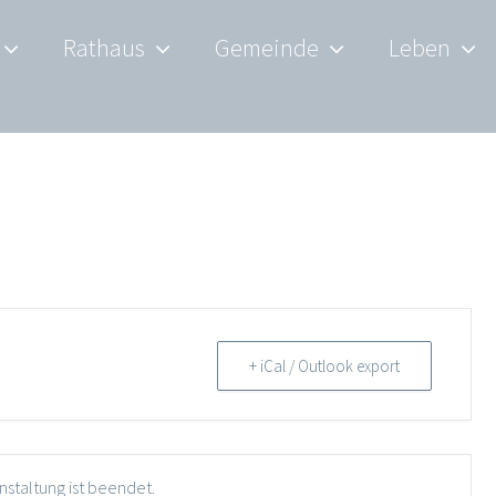
Rathaus
Gemeinde
Leben
+ iCal / Outlook export
nstaltung ist beendet.