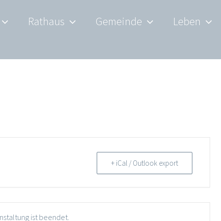
Rathaus
Gemeinde
Leben
+ iCal / Outlook export
nstaltung ist beendet.