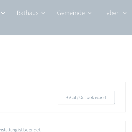
Rathaus
Gemeinde
Leben
+ iCal / Outlook export
nstaltung ist beendet.