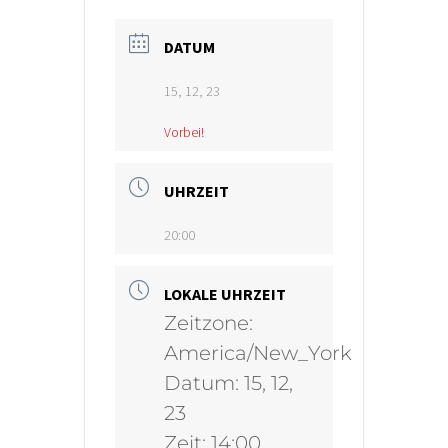
DATUM
15, 12, 23
Vorbei!
UHRZEIT
20:00
LOKALE UHRZEIT
Zeitzone:
America/New_York
Datum:
15, 12,
23
Zeit:
14:00