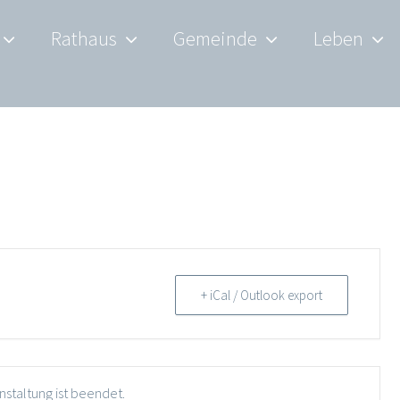
Rathaus
Gemeinde
Leben
+ iCal / Outlook export
nstaltung ist beendet.