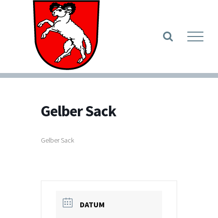
Zum
Inhalt
Werkzeugle
springen
Gelber Sack
Gelber Sack
DATUM