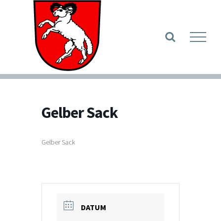
Zum
Inhalt
Werkzeugle
springen
Gelber Sack
Gelber Sack
DATUM