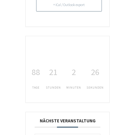
+ iCal / Outlook export
88
21
2
26
TAGE
STUNDEN
MINUTEN
SEKUNDEN
NÄCHSTE VERANSTALTUNG