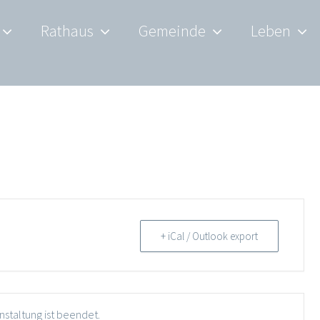
Rathaus
Gemeinde
Leben
+ iCal / Outlook export
nstaltung ist beendet.